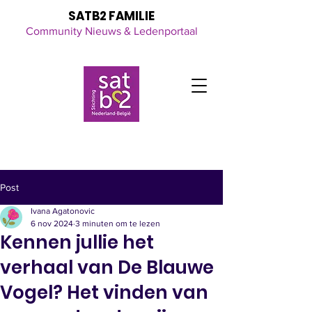
SATB2 FAMILIE
Community Nieuws & Ledenportaal
Click here
for all the latest updates
Post
Ivana Agatonovic
6 nov 2024
3 minuten om te lezen
Kennen jullie het
verhaal van De Blauwe
Vogel? Het vinden van