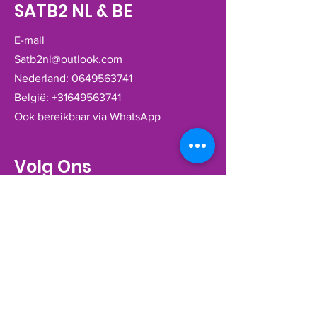
SATB2 NL & BE
E-mail
Satb2nl@outlook.com
Nederland:
0649563741
België:
+31649563741
Ook bereikbaar via WhatsApp
Volg Ons
Zusterorganisaties
-
Privacy Statement
Contact
Naam