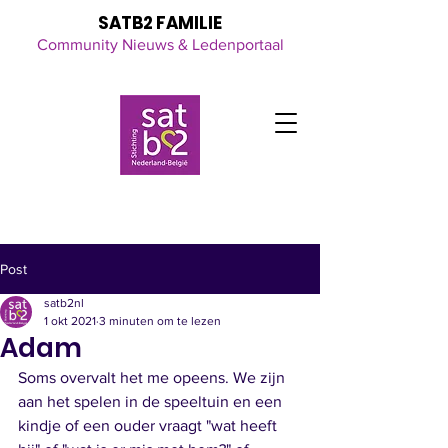
SATB2 FAMILIE
Community Nieuws & Ledenportaal
Click here
for all the latest updates
Post
satb2nl
1 okt 2021
3 minuten om te lezen
Adam
Soms overvalt het me opeens. We zijn 
aan het spelen in de speeltuin en een 
kindje of een ouder vraagt "wat heeft 