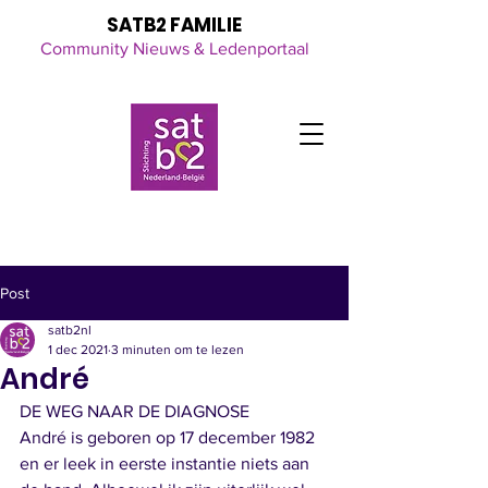
SATB2 FAMILIE
Community Nieuws & Ledenportaal
Click here
for all the latest updates
Post
satb2nl
1 dec 2021
3 minuten om te lezen
André
DE WEG NAAR DE DIAGNOSE
André is geboren op 17 december 1982 
en er leek in eerste instantie niets aan 