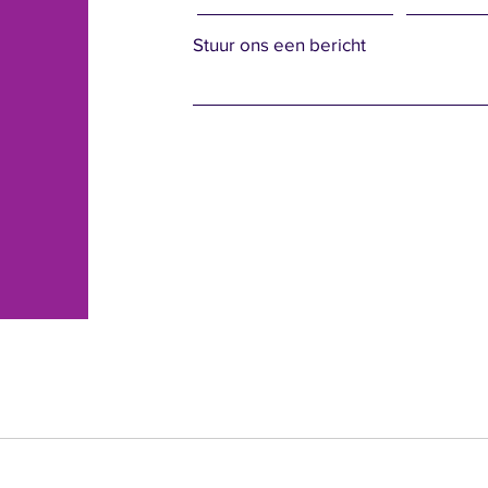
Stuur ons een bericht
Deze groep is niet gevonden.
Ga terug naar de groepslijst en probeer het opnieuw.
Naar de groepslijst