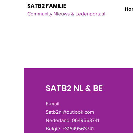
SATB2 FAMILIE
Ho
Click here
for all the latest updates
Community Nieuws & Ledenportaal
SATB2 NL & BE
E-mail
Satb2nl@outlook.com
Nederland: 0649563741
België: +31649563741